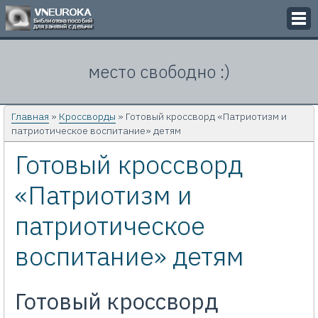
Викторины
место свободно :)
Кроссворды
Презентации
Главная
»
Кроссворды
» Готовый кроссворд «Патриотизм и
патриотическое воспитание» детям
Задачи
Готовый кроссворд
Картинки
«Патриотизм и
Контакты
патриотическое
воспитание» детям
Готовый кроссворд