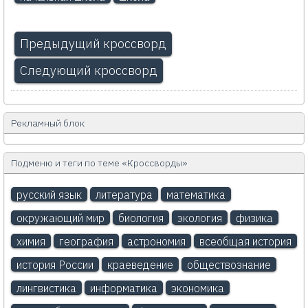
Предыдущий кроссворд
Следующий кроссворд
Рекламный блок
Подменю и теги по теме «Кроссворды»
русский язык
литература
математика
окружающий мир
биология
экология
физика
химия
география
астрономия
всеобщая история
история России
краеведение
обществознание
лингвистика
информатика
экономика