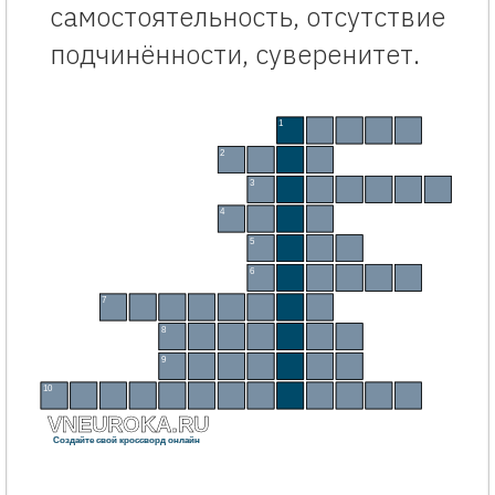
самостоятельность, отсутствие
подчинённости, суверенитет.
Готовый кроссворд «Патриотизм и патриотическое воспитание» детям. Интерактивный
1
П
А
Р
А
Д
2
Ф
Л
А
Г
3
С
Т
О
Л
И
Ц
А
4
Г
Е
Р
Б
5
Г
И
М
Н
6
Р
О
Д
И
Н
А
7
Г
О
Р
Д
О
С
Т
Ь
8
Г
Р
А
Н
И
Ц
А
9
О
Т
Ч
И
З
Н
А
10
Н
Е
З
А
В
И
С
И
М
О
С
Т
Ь
VNEUROKA.RU
Создайте свой кроссворд онлайн