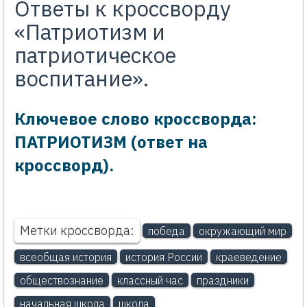
Ответы к кроссворду
«Патриотизм и
патриотическое
воспитание».
Ключевое слово кроссворда:
ПАТРИОТИЗМ (ответ на
кроссворд).
Метки кроссворда:
победа
окружающий мир
всеобщая история
история России
краеведение
обществознание
классный час
праздники
начальная школа
школа