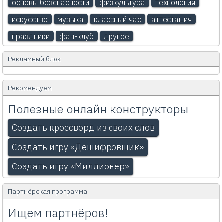
основы безопасности
физкультура
технология
искусство
музыка
классный час
аттестация
праздники
фан-клуб
другое
Рекламный блок
Рекомендуем
Полезные онлайн конструкторы
Создать кроссворд из своих слов
Создать игру «Дешифровщик»
Создать игру «Миллионер»
Партнёрская программа
Ищем партнёров!