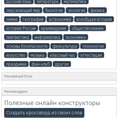
русский язык
литература
математика
окружающий мир
биология
экология
физика
химия
география
астрономия
всеобщая история
история России
краеведение
обществознание
лингвистика
информатика
экономика
основы безопасности
физкультура
технология
искусство
музыка
классный час
аттестация
праздники
фан-клуб
другое
Рекламный блок
Рекомендуем
Полезные онлайн конструкторы
Создать кроссворд из своих слов