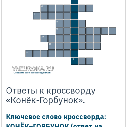
–
6
Б
А
Л
А
Г
А
Н
7
Д
А
Н
И
Л
О
8
Ц
А
Р
Ь
9
К
О
Б
Ы
Л
И
Ц
А
10
С
У
Н
Д
У
Ч
О
К
11
П
Ш
Е
Н
И
Ц
А
12
Г
А
В
Р
И
Л
О
13
К
И
Т
VNEUROKA.RU
Создайте свой кроссворд онлайн
Ответы к кроссворду
«Конёк-Горбунок».
Ключевое слово кроссворда:
КОНЁК–ГОРБУНОК (ответ на