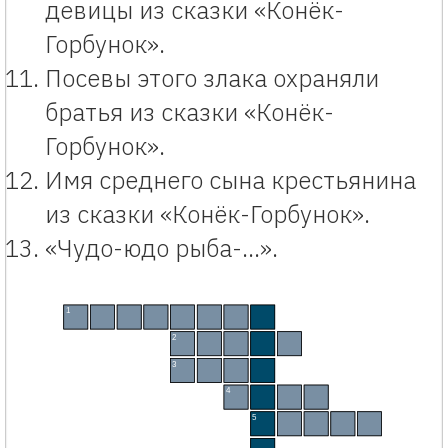
девицы из сказки «Конёк-
Горбунок».
Посевы этого злака охраняли
братья из сказки «Конёк-
Горбунок».
Имя среднего сына крестьянина
из сказки «Конёк-Горбунок».
«Чудо-юдо рыба-…».
Кроссворд «Конёк-Горбунок» по сказке Ершова с ключевым словом, ответами, игра д
1
С
П
А
Л
Ь
Н
И
К
2
Е
Р
Ш
О
В
3
И
В
А
Н
4
П
Ё
Т
Р
5
К
О
Н
Ю
Х