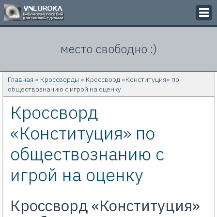
Викторины
место свободно :)
Кроссворды
Презентации
Главная
»
Кроссворды
» Кроссворд «Конституция» по
обществознанию с игрой на оценку
Задачи
Кроссворд
Картинки
«Конституция» по
Контакты
обществознанию с
игрой на оценку
Кроссворд «Конституция»