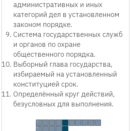
административных и иных
категорий дел в установленном
законом порядке.
Система государственных служб
и органов по охране
общественного порядка.
Выборный глава государства,
избираемый на установленный
конституцией срок.
Определённый круг действий,
безусловных для выполнения.
Кроссворд «Конституция» по обществознанию с игрой на оценку. Интерактивный кроссворд по теме
1
Д
Е
М
О
К
Р
А
Т
И
Я
2
П
Р
А
В
О