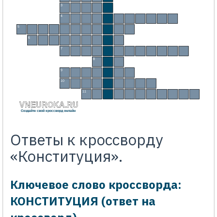
3
З
А
К
О
Н
4
Г
О
Л
О
С
О
В
А
Н
И
Е
5
Г
О
С
У
Д
А
Р
С
Т
В
О
6
Г
Р
А
Ж
Д
А
Н
И
Н
7
П
Р
Е
С
Т
У
П
Л
Е
Н
И
Е
8
С
У
Д
9
П
О
Л
И
Ц
И
Я
10
П
Р
Е
З
И
Д
Е
Н
Т
11
О
Б
Я
З
А
Н
Н
О
С
Т
Ь
VNEUROKA.RU
Создайте свой кроссворд онлайн
Ответы к кроссворду
«Конституция».
Ключевое слово кроссворда:
КОНСТИТУЦИЯ (ответ на