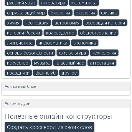
русский язык
литература
математика
окружающий мир
биология
экология
физика
химия
география
астрономия
всеобщая история
история России
краеведение
обществознание
лингвистика
информатика
экономика
основы безопасности
физкультура
технология
искусство
музыка
классный час
аттестация
праздники
фан-клуб
другое
Рекламный блок
Рекомендуем
Полезные онлайн конструкторы
Создать кроссворд из своих слов