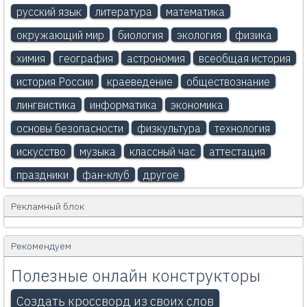
русский язык
литература
математика
окружающий мир
биология
экология
физика
химия
география
астрономия
всеобщая история
история России
краеведение
обществознание
лингвистика
информатика
экономика
основы безопасности
физкультура
технология
искусство
музыка
классный час
аттестация
праздники
фан-клуб
другое
Рекламный блок
Рекомендуем
Полезные онлайн конструкторы
Создать кроссворд из своих слов