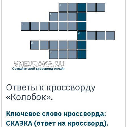
1
С
У
С
Е
К
2
В
О
Л
К
3
С
Т
А
Р
У
Х
А
4
З
А
Я
Ц
5
С
Т
А
Р
И
К
6
Л
И
С
А
VNEUROKA.RU
Создайте свой кроссворд онлайн
Ответы к кроссворду
«Колобок».
Ключевое слово кроссворда:
СКАЗКА (ответ на кроссворд).