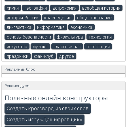
химия
география
астрономия
всеобщая история
история России
краеведение
обществознание
лингвистика
информатика
экономика
основы безопасности
физкультура
технология
искусство
музыка
классный час
аттестация
праздники
фан-клуб
другое
Рекламный блок
Рекомендуем
Полезные онлайн конструкторы
Создать кроссворд из своих слов
Создать игру «Дешифровщик»