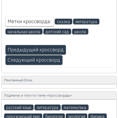
Метки кроссворда:
сказка
литература
начальная школа
детский сад
школа
Предыдущий кроссворд
Следующий кроссворд
Рекламный блок
Подменю и теги по теме «Кроссворды»
русский язык
литература
математика
окружающий мир
биология
экология
физика