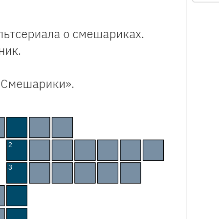
льтсериала о смешариках.
ник.
«Смешарики».
му для самых маленьких. Интерактивный кроссворд 
С
Я
Ш
2
М
Ы
Ш
А
Р
И
К
3
Е
Ж
И
Д
З
Е
Ш
Ш
А