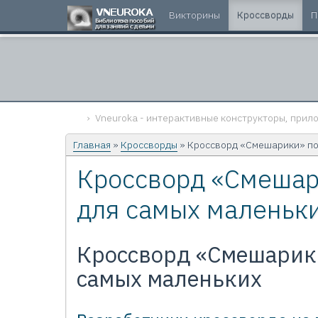
Викторины
Кроссворды
П
Vneuroka - интерактивные конструкторы, прило
Главная
»
Кроссворды
» Кроссворд «Смешарики» по
Кроссворд «Смешар
для самых маленьк
Кроссворд «Смешарик
самых маленьких