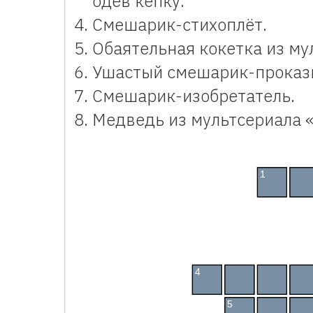
одев кепку.
Смешарик-стихоплёт.
Обаятельная кокетка из му
Ушастый смешарик-проказ
Смешарик-изобретатель.
Медведь из мультсериала 
Кроссворд «Смешарики» по мультфиль
1
Л
О
4
Б
А
Р
А
5
Н
Ю