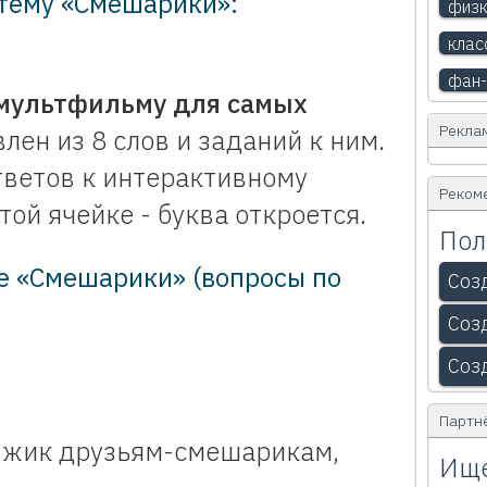
 тему «Смешарики»:
физк
клас
фан-
мультфильму для самых
Рекла
лен из 8 слов и заданий к ним.
тветов к интерактивному
Реком
ой ячейке - буква откроется.
Пол
е «Смешарики» (вопросы по
Соз
Соз
Соз
Партн
Ёжик друзьям-смешарикам,
Ище