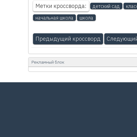
Метки кроссворда:
детский сад
клас
начальная школа
школа
Предыдущий кроссворд
Следующий
Рекламный блок