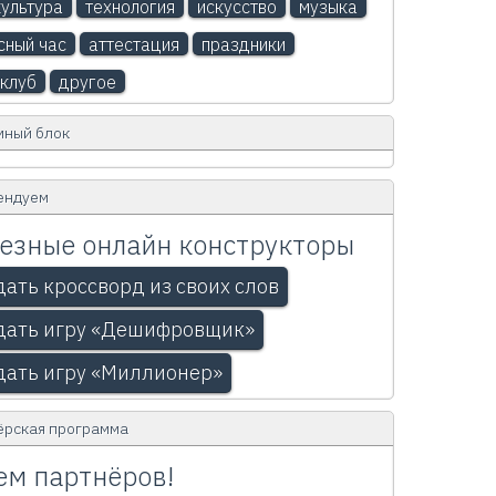
ультура
технология
искусство
музыка
сный час
аттестация
праздники
клуб
другое
мный блок
ендуем
езные онлайн конструкторы
дать кроссворд из своих слов
дать игру «Дешифровщик»
дать игру «Миллионер»
ёрская программа
м партнёров!