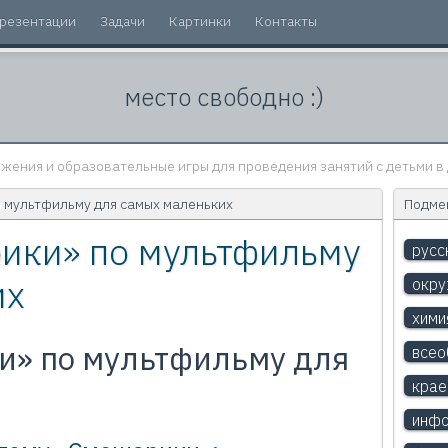
резентации
Задачи
Картинки
Контакты
место свободно :)
жения и образовательные игры для проведения занятий с детьми в 
 мультфильму для самых маленьких
Подмен
ики» по мультфильму
русс
их
окр
хими
и» по мультфильму для
всео
крае
инфо