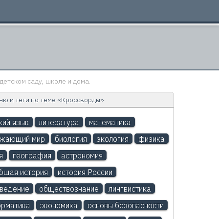
детском саду, школе и дома.
ю и теги по теме «Кроссворды»
кий язык
литература
математика
ужающий мир
биология
экология
физика
я
география
астрономия
бщая история
история России
ведение
обществознание
лингвистика
рматика
экономика
основы безопасности