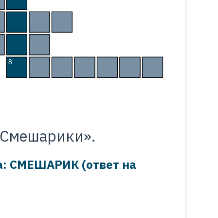
Р
О
Ш
И
Н
8
К
О
П
А
Т
Ы
Ч
«Смешарики».
а: СМЕШАРИК (ответ на