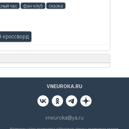
сный час
фан-клуб
сказка
 кроссворд
VNEUROKA.RU
vneuroka@ya.ru
Материалы сайта разрешается публиковать только с разрешения авторов.