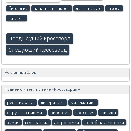
биология
начальная школа
детский сад
школа
гигиена
Предыдущий кроссворд
Следующий кроссворд
Рекламный блок
Подменю и теги по теме «Кроссворды»
русский язык
литература
математика
окружающий мир
биология
экология
физика
химия
география
астрономия
всеобщая история