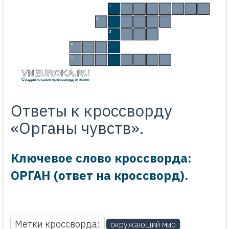
1
О
С
Я
З
А
Н
И
Е
2
З
Р
Е
Н
И
Е
3
Г
Л
А
З
4
К
О
Ж
А
5
О
Б
О
Н
Я
Н
И
Е
VNEUROKA.RU
Создайте свой кроссворд онлайн
Ответы к кроссворду
«Органы чувств».
Ключевое слово кроссворда:
ОРГАН (ответ на кроссворд).
Метки кроссворда:
окружающий мир