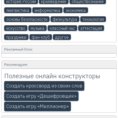
история России
краеведение
обществознание
лингвистика
информатика
экономика
основы безопасности
физкультура
технология
искусство
музыка
классный час
аттестация
праздники
фан-клуб
другое
Рекламный блок
Рекомендуем
Полезные онлайн конструкторы
Создать кроссворд из своих слов
Создать игру «Дешифровщик»
Создать игру «Миллионер»