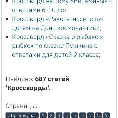
Кроссворд на тему «Витамины» с
ответами 6-10 лет
;
Кроссворд «Ракета-носитель»
детям на День космонавтики
;
Кроссворд «Сказка о рыбаке и
рыбке» по сказке Пушкина с
ответами для детей 2 класса
;
Найдено:
687 статей
'Кроссворды'.
Страницы:
« Предыдущая
1
2
3
4
5
6
7
8
9