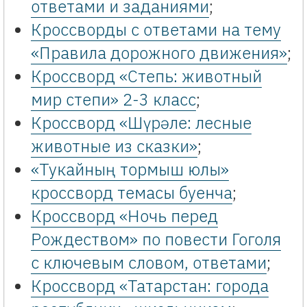
ответами и заданиями
;
Кроссворды с ответами на тему
«Правила дорожного движения»
;
Кроссворд «Степь: животный
мир степи» 2-3 класс
;
Кроссворд «Шүрәле: лесные
животные из сказки»
;
«Тукайның тормыш юлы»
кроссворд темасы буенча
;
Кроссворд «Ночь перед
Рождеством» по повести Гоголя
с ключевым словом, ответами
;
Кроссворд «Татарстан: города