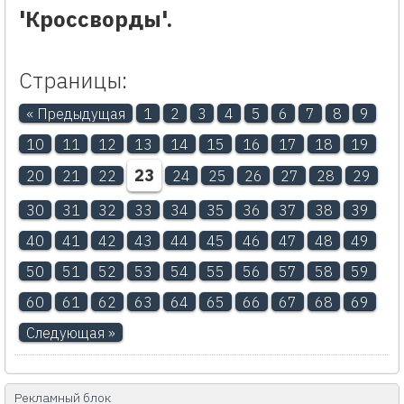
'Кроссворды'.
Страницы:
« Предыдущая
1
2
3
4
5
6
7
8
9
10
11
12
13
14
15
16
17
18
19
23
20
21
22
24
25
26
27
28
29
30
31
32
33
34
35
36
37
38
39
40
41
42
43
44
45
46
47
48
49
50
51
52
53
54
55
56
57
58
59
60
61
62
63
64
65
66
67
68
69
Следующая »
Рекламный блок