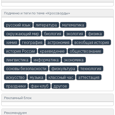
Подменю и теги по теме «Кроссворды»
русский язык
литература
математика
окружающий мир
биология
экология
физика
химия
география
астрономия
всеобщая история
история России
краеведение
обществознание
лингвистика
информатика
экономика
основы безопасности
физкультура
технология
искусство
музыка
классный час
аттестация
праздники
фан-клуб
другое
Рекламный блок
Рекомендуем