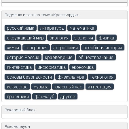
Подменю и теги по теме «Кроссворды»
русский язык
литература
математика
окружающий мир
биология
экология
физика
химия
география
астрономия
всеобщая история
история России
краеведение
обществознание
лингвистика
информатика
экономика
основы безопасности
физкультура
технология
искусство
музыка
классный час
аттестация
праздники
фан-клуб
другое
Рекламный блок
Рекомендуем