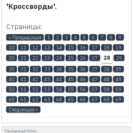
'Кроссворды'.
Страницы:
« Предыдущая
1
2
3
4
5
6
7
8
9
10
11
12
13
14
15
16
17
18
19
28
20
21
22
23
24
25
26
27
29
30
31
32
33
34
35
36
37
38
39
40
41
42
43
44
45
46
47
48
49
50
51
52
53
54
55
56
57
58
59
60
61
62
63
64
65
66
67
68
69
Следующая »
Рекламный блок