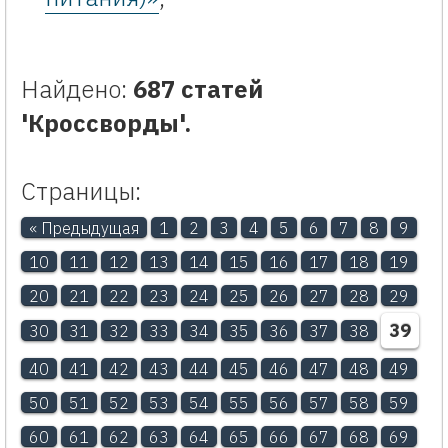
Найдено:
687 статей
'Кроссворды'.
Страницы:
« Предыдущая
1
2
3
4
5
6
7
8
9
10
11
12
13
14
15
16
17
18
19
20
21
22
23
24
25
26
27
28
29
39
30
31
32
33
34
35
36
37
38
40
41
42
43
44
45
46
47
48
49
50
51
52
53
54
55
56
57
58
59
60
61
62
63
64
65
66
67
68
69