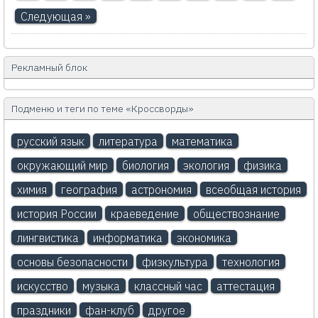
Следующая »
Рекламный блок
Подменю и теги по теме «Кроссворды»
русский язык
литература
математика
окружающий мир
биология
экология
физика
химия
география
астрономия
всеобщая история
история России
краеведение
обществознание
лингвистика
информатика
экономика
основы безопасности
физкультура
технология
искусство
музыка
классный час
аттестация
праздники
фан-клуб
другое