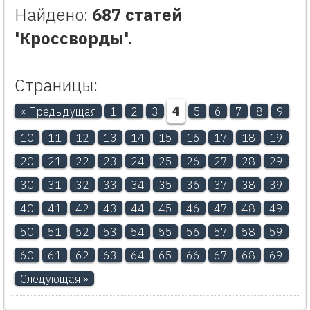
Найдено:
687 статей
'Кроссворды'.
Страницы:
4
« Предыдущая
1
2
3
5
6
7
8
9
10
11
12
13
14
15
16
17
18
19
20
21
22
23
24
25
26
27
28
29
30
31
32
33
34
35
36
37
38
39
40
41
42
43
44
45
46
47
48
49
50
51
52
53
54
55
56
57
58
59
60
61
62
63
64
65
66
67
68
69
Следующая »