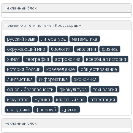
Рекламный блок
Подменю и теги по теме «Кроссворды»
русский язык
литература
математика
окружающий мир
биология
экология
физика
химия
география
астрономия
всеобщая история
история России
краеведение
обществознание
лингвистика
информатика
экономика
основы безопасности
физкультура
технология
искусство
музыка
классный час
аттестация
праздники
фан-клуб
другое
Рекламный блок