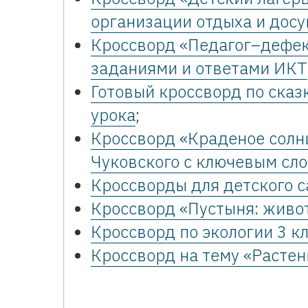
организации отдыха и досу
Кроссворд «Педагог–дефек
заданиями и ответами ИКТ
Готовый кроссворд по сказ
урока
;
Кроссворд «Краденое солнц
Чуковского с ключевым сло
Кроссворды для детского с
Кроссворд «Пустыня: живо
Кроссворд по экологии 3 к
Кроссворд на тему «Растени