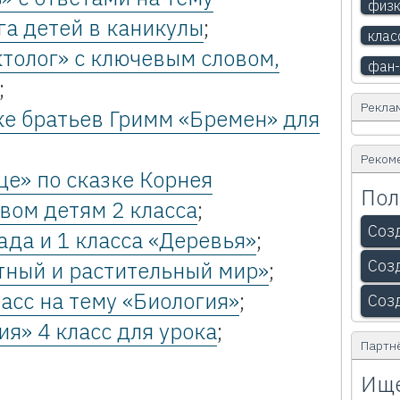
физк
га детей в каникулы
;
клас
толог» с ключевым словом,
фан-
;
Рекла
ке братьев Гримм «Бремен» для
Реком
е» по сказке Корнея
Пол
вом детям 2 класса
;
Соз
ада и 1 класса «Деревья»
;
Соз
тный и растительный мир»
;
ласс на тему «Биология»
;
Соз
я» 4 класс для урока
;
Партн
Ище