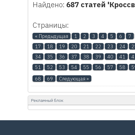
Найдено:
687 статей 'Кросс
Страницы:
« Предыдущая
1
2
3
4
5
6
7
17
18
19
20
21
22
23
24
2
34
35
36
37
38
39
40
41
4
51
52
53
54
55
56
57
58
5
68
69
Следующая »
Рекламный блок