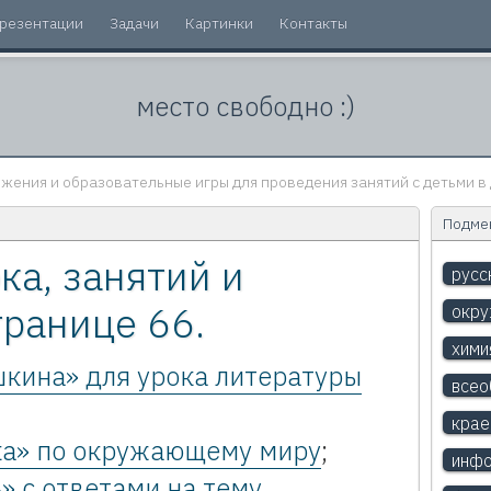
резентации
Задачи
Картинки
Контакты
место свободно :)
жения и образовательные игры для проведения занятий с детьми в 
Подмен
ка, занятий и
русс
транице 66.
окр
хими
кина» для урока литературы
всео
крае
ка» по окружающему миру
;
инфо
» с ответами на тему