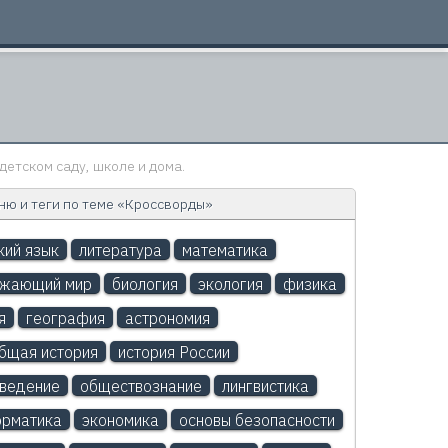
детском саду, школе и дома.
ю и теги по теме «Кроссворды»
кий язык
литература
математика
ужающий мир
биология
экология
физика
я
география
астрономия
бщая история
история России
ведение
обществознание
лингвистика
рматика
экономика
основы безопасности