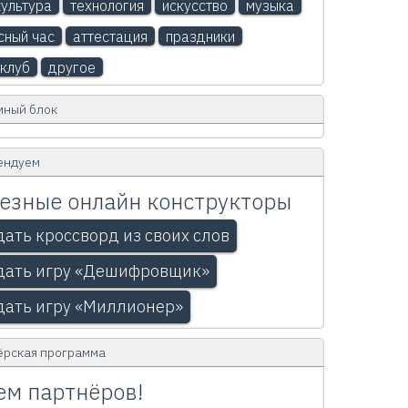
ультура
технология
искусство
музыка
сный час
аттестация
праздники
клуб
другое
мный блок
ендуем
езные онлайн конструкторы
дать кроссворд из своих слов
дать игру «Дешифровщик»
дать игру «Миллионер»
ёрская программа
м партнёров!