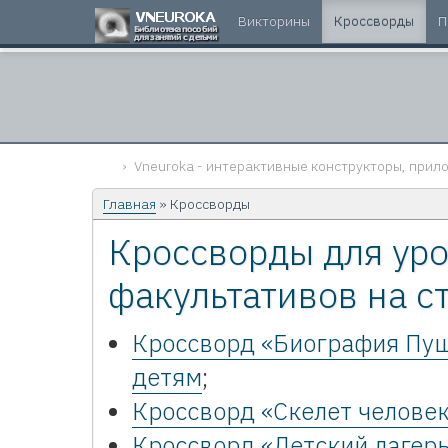
Викторины
Кроссворды
П
Vneuroka - интерактивные конструкторы, прило
Главная
» Кроссворды
Кроссворды для уро
факультативов на с
Кроссворд «Биография Пуш
детям
;
Кроссворд «Скелет челове
Кроссворд «Детский лагерь