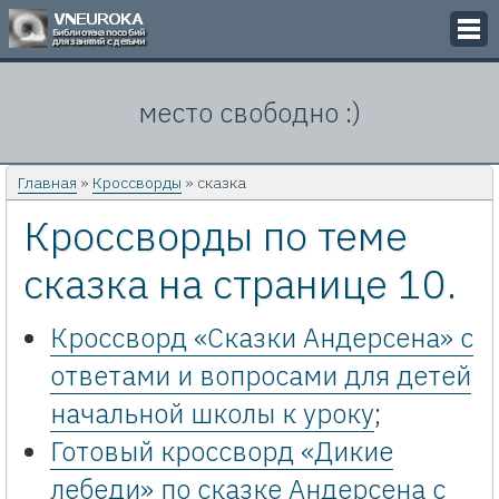
Викторины
место свободно :)
Кроссворды
Презентации
Главная
»
Кроссворды
» сказка
Кроссворды по теме
Задачи
сказка на странице 10.
Картинки
Контакты
Кроссворд «Сказки Андерсена» с
ответами и вопросами для детей
начальной школы к уроку
;
Готовый кроссворд «Дикие
лебеди» по сказке Андерсена с