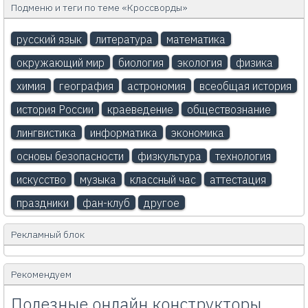
Подменю и теги по теме «Кроссворды»
русский язык
литература
математика
окружающий мир
биология
экология
физика
химия
география
астрономия
всеобщая история
история России
краеведение
обществознание
лингвистика
информатика
экономика
основы безопасности
физкультура
технология
искусство
музыка
классный час
аттестация
праздники
фан-клуб
другое
Рекламный блок
Рекомендуем
Полезные онлайн конструкторы