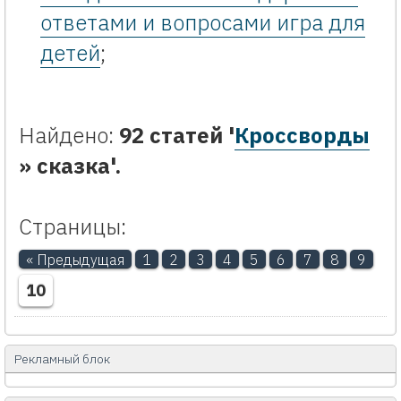
ответами и вопросами игра для
детей
;
Найдено:
92 статей '
Кроссворды
» сказка'.
Страницы:
« Предыдущая
1
2
3
4
5
6
7
8
9
10
Рекламный блок