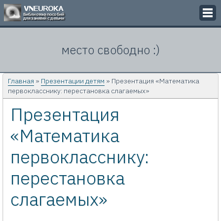
Викторины
место свободно :)
Кроссворды
Презентации
Главная
»
Презентации детям
» Презентация «Математика
первокласснику: перестановка слагаемых»
Задачи
Презентация
Картинки
«Математика
Контакты
первокласснику:
перестановка
слагаемых»