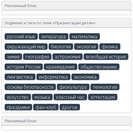
Рекламный блок
Подменю и теги по теме «Презентации детям»
русский язык
литература
математика
окружающий мир
биология
экология
физика
химия
география
астрономия
всеобщая история
история России
краеведение
обществознание
лингвистика
информатика
экономика
основы безопасности
физкультура
технология
искусство
музыка
классный час
аттестация
праздники
фан-клуб
другое
Рекламный блок