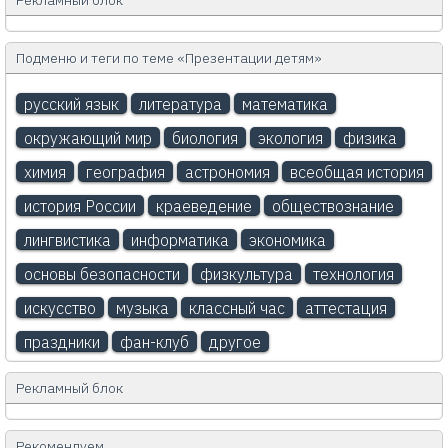
Рекламный блок
Подменю и теги по теме «Презентации детям»
русский язык
литература
математика
окружающий мир
биология
экология
физика
химия
география
астрономия
всеобщая история
история России
краеведение
обществознание
лингвистика
информатика
экономика
основы безопасности
физкультура
технология
искусство
музыка
классный час
аттестация
праздники
фан-клуб
другое
Рекламный блок
Рекомендуем