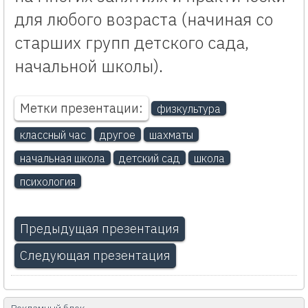
для любого возраста (начиная со
старших групп детского сада,
начальной школы).
Метки презентации:
физкультура
классный час
другое
шахматы
начальная школа
детский сад
школа
психология
Предыдущая презентация
Следующая презентация