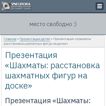
Викторины
место свободно :)
Кроссворды
Презентации
Главная
»
Презентации детям
» Презентация «Шахматы:
расстановка шахматных фигур на доске»
Задачи
Презентация
Картинки
«Шахматы: расстановка
Контакты
шахматных фигур на
доске»
Презентация «Шахматы: