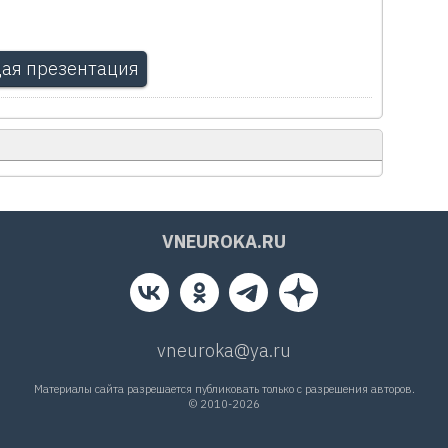
ая презентация
VNEUROKA.RU
vneuroka@ya.ru
Материалы сайта разрешается публиковать только с разрешения авторов.
© 2010-2026