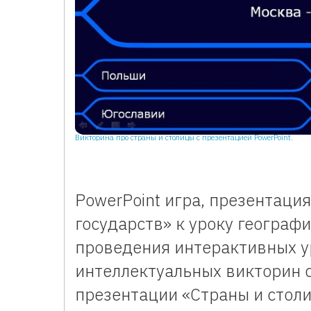
Викторина про страны и столицы с презентацией PowerPoint.
PowerPoint игра, презентаци
государств» к уроку географ
проведения интерактивных у
интеллектуальных викторин 
презентации «Страны и стол