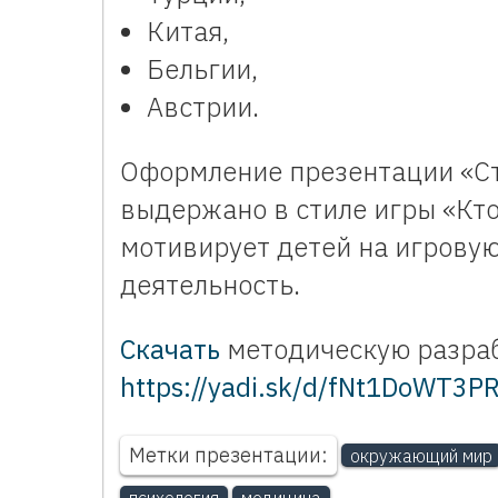
Китая,
Бельгии,
Австрии.
Оформление презентации «Ст
выдержано в стиле игры «Кто
мотивирует детей на игрову
деятельность.
Скачать
методическую разраб
https://yadi.sk/d/fNt1DoWT3P
Метки презентации:
окружающий мир
психология
медицина