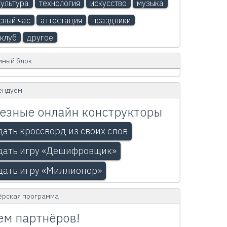
ультура
технология
искусство
музыка
сный час
аттестация
праздники
клуб
другое
мный блок
ендуем
езные онлайн конструкторы
дать кроссворд из своих слов
дать игру «Дешифровщик»
дать игру «Миллионер»
ёрская программа
м партнёров!