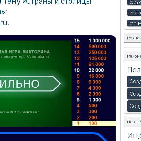
а тему «Страны и столицы
физк
»:
клас
ru
.
фан-
Рекла
Реком
Пол
Соз
Соз
Соз
Партн
Ище