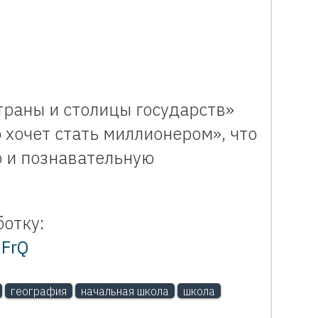
раны и столицы государств»
 хочет стать миллионером», что
ю и познавательную
отку:
RFrQ
география
начальная школа
школа