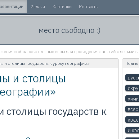
резентации
Задачи
Картинки
Контакты
место свободно :)
жения и образовательные игры для проведения занятий с детьми в 
ы и столицы государств к уроку географии»
Подмен
ны и столицы
русс
 географии»
окр
хими
и столицы государств к
всео
крае
инфо