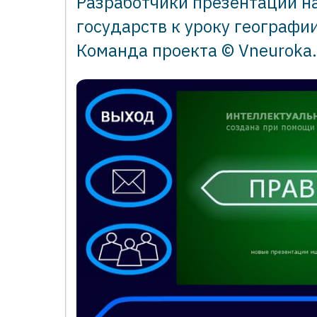
Разработчики презентации н
государств к уроку географии
Команда проекта © Vneuroka.