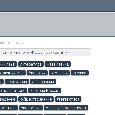
детском саду, школе и дома.
ю и теги по теме «Презентации детям»
кий язык
литература
математика
ужающий мир
биология
экология
физика
я
география
астрономия
бщая история
история России
ведение
обществознание
лингвистика
рматика
экономика
основы безопасности