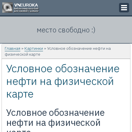
Викторины
место свободно :)
Кроссворды
Презентации
Главная
»
Картинки
» Условное обозначение нефти на
физической карте
Задачи
Условное обозначение
Картинки
нефти на физической
Контакты
карте
Условное обозначение
нефти на физической