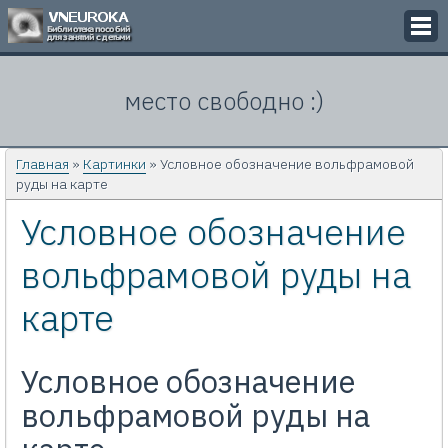
Викторины
место свободно :)
Кроссворды
Презентации
Главная
»
Картинки
» Условное обозначение вольфрамовой
руды на карте
Задачи
Условное обозначение
Картинки
вольфрамовой руды на
Контакты
карте
Условное обозначение
вольфрамовой руды на