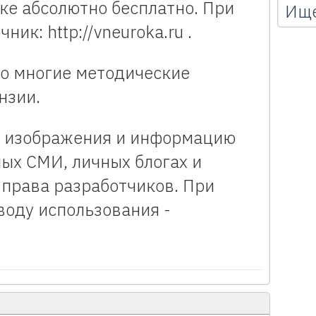
ке абсолютно бесплатно. При
Ище
ик: http://vneuroka.ru .
то многие методические
нзии.
ь изображения и информацию
ных СМИ, личных блогах и
ь права разработчиков. При
воду использования -