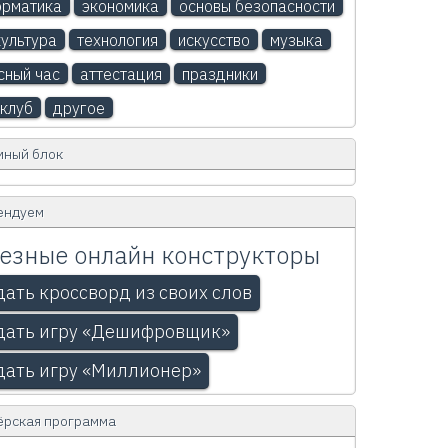
рматика
экономика
основы безопасности
ультура
технология
искусство
музыка
сный час
аттестация
праздники
клуб
другое
мный блок
ендуем
езные онлайн конструкторы
дать кроссворд из своих слов
дать игру «Дешифровщик»
дать игру «Миллионер»
ёрская программа