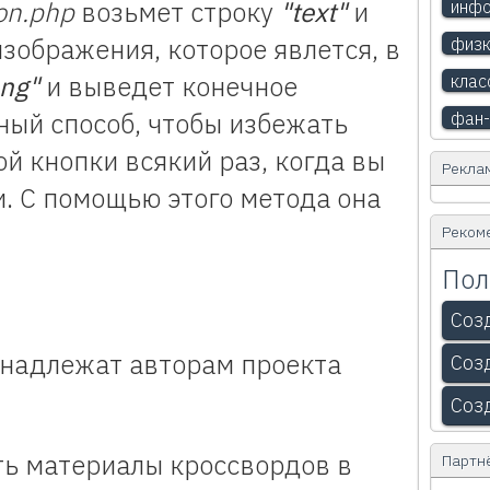
on.php
возьмет строку
"text"
и
инфо
изображения, которое явлется, в
физк
png"
и выведет конечное
клас
ный способ, чтобы избежать
фан-
й кнопки всякий раз, когда вы
Рекла
и. С помощью этого метода она
Реком
Пол
Соз
инадлежат авторам проекта
Соз
Соз
ть материалы кроссвордов в
Партн