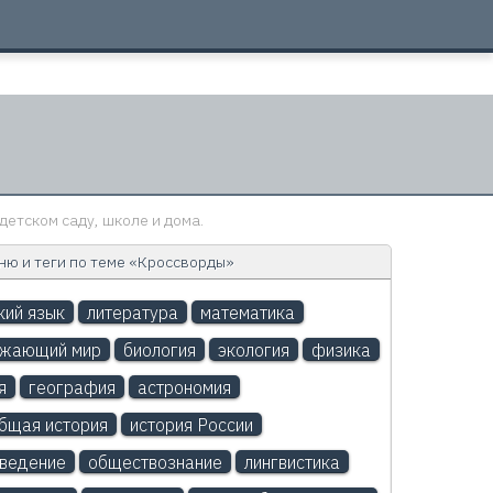
детском саду, школе и дома.
ю и теги по теме «Кроссворды»
кий язык
литература
математика
ужающий мир
биология
экология
физика
я
география
астрономия
бщая история
история России
ведение
обществознание
лингвистика