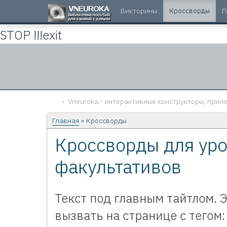
Викторины
Кроссворды
П
STOP !!!exit
Vneuroka - интерактивные конструкторы, прило
Главная
» Кроссворды
Кроссворды для уро
факультативов
Текст под главным тайтлом. 
вызвать на странице с тегом