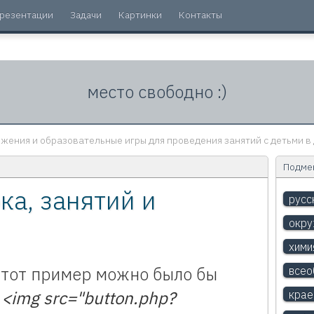
резентации
Задачи
Картинки
Контакты
место свободно :)
жения и образовательные игры для проведения занятий с детьми в 
Подмен
ка, занятий и
русс
окр
хими
Этот пример можно было бы
всео
:
<img src="button.php?
крае