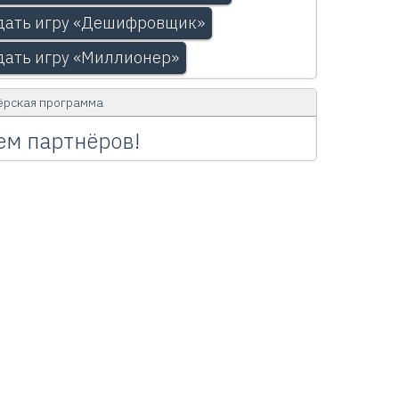
дать игру «Дешифровщик»
дать игру «Миллионер»
ёрская программа
м партнёров!