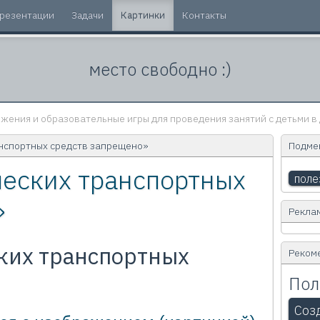
резентации
Задачи
Картинки
Контакты
место свободно :)
жения и образовательные игры для проведения занятий с детьми в 
нспортных средств запрещено»
Подмен
еских транспортных
поле
»
Рекла
ких транспортных
Реком
Пол
Соз