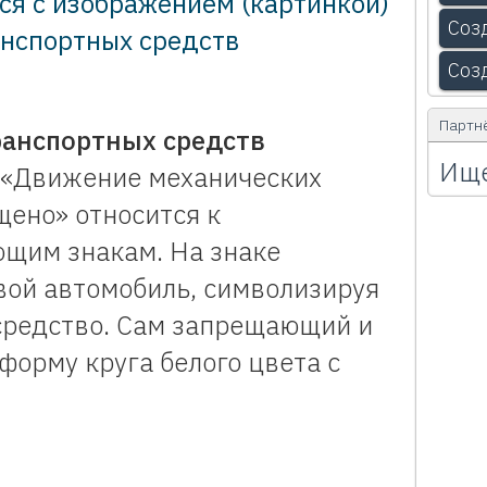
ся с изображением (картинкой)
Соз
нспортных средств
Соз
Партн
анспортных средств
Ище
«Движение механических
щено» относится к
щим знакам. На знаке
вой автомобиль, символизируя
средство. Сам запрещающий и
орму круга белого цвета с