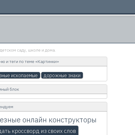
детском саду, школе и дома.
ю и теги по теме «Картинки»
зные ископаемые
дорожные знаки
мный блок
ендуем
езные онлайн конструкторы
дать кроссворд из своих слов