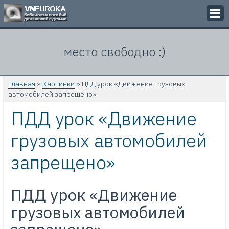
Викторины
место свободно :)
Кроссворды
Презентации
Главная
»
Картинки
» ПДД урок «Движение грузовых
автомобилей запрещено»
Задачи
ПДД урок «Движение
Картинки
грузовых автомобилей
Контакты
запрещено»
ПДД урок «Движение
грузовых автомобилей