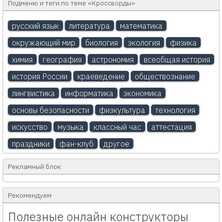
Подменю и теги по теме «Кроссворды»
русский язык
литература
математика
окружающий мир
биология
экология
физика
химия
география
астрономия
всеобщая история
история России
краеведение
обществознание
лингвистика
информатика
экономика
основы безопасности
физкультура
технология
искусство
музыка
классный час
аттестация
праздники
фан-клуб
другое
Рекламный блок
Рекомендуем
Полезные онлайн конструкторы