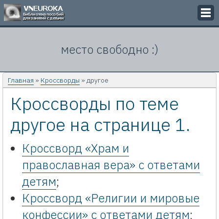
Викторины
место свободно :)
Кроссворды
Презентации
Главная
»
Кроссворды
» другое
Кроссворды по теме
Задачи
другое на странице 1.
Картинки
Контакты
Кроссворд «Храм и
православная вера» с ответами
детям
;
Кроссворд «Религии и мировые
конфессии» с ответами детям
;