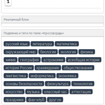
1
Рекламный блок
Подменю и теги по теме «Кроссворды»
русский язык
литература
математика
окружающий мир
биология
экология
физика
химия
география
астрономия
всеобщая история
история России
краеведение
обществознание
лингвистика
информатика
экономика
основы безопасности
физкультура
технология
искусство
музыка
классный час
аттестация
праздники
фан-клуб
другое