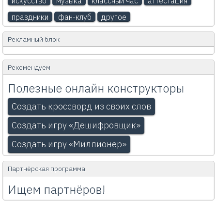
искусство
музыка
классный час
аттестация
праздники
фан-клуб
другое
Рекламный блок
Рекомендуем
Полезные онлайн конструкторы
Создать кроссворд из своих слов
Создать игру «Дешифровщик»
Создать игру «Миллионер»
Партнёрская программа
Ищем партнёров!