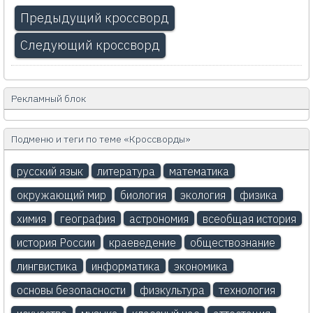
Предыдущий кроссворд
Следующий кроссворд
Рекламный блок
Подменю и теги по теме «Кроссворды»
русский язык
литература
математика
окружающий мир
биология
экология
физика
химия
география
астрономия
всеобщая история
история России
краеведение
обществознание
лингвистика
информатика
экономика
основы безопасности
физкультура
технология