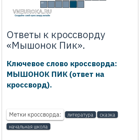
10
М
О
Л
О
К
О
VNEUROKA.RU
Создайте свой кроссворд онлайн
Ответы к кроссворду
«Мышонок Пик».
Ключевое слово кроссворда:
МЫШОНОК ПИК (ответ на
кроссворд).
Метки кроссворда:
литература
сказка
начальная школа