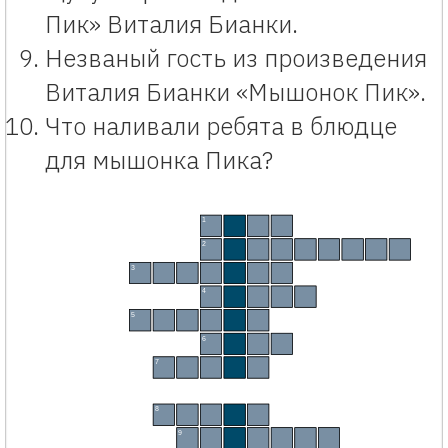
Пик» Виталия Бианки.
Незваный гость из произведения
Виталия Бианки «Мышонок Пик».
Что наливали ребята в блюдце
для мышонка Пика?
Кроссворд «Мышонок Пик» по сказке Виталия Бианки с ответами детям начальной школы. Инте
1
З
М
Е
Я
2
М
Ы
Ш
Е
Л
О
В
К
А
3
Л
Я
Г
У
Ш
К
А
4
С
О
С
Н
А
5
К
О
Р
Е
Н
Ь
6
С
О
В
А
Й
7
Ч
А
К
А
8
С
К
О
П
А
9
С
Л
И
З
Н
Я
К