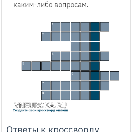
каким-либо вопросам.
Кроссворд «Предвыборная агитация» с ответами с ключевым словом
1
П
Л
А
К
А
Т
2
М
И
Т
И
Н
Г
3
С
М
И
4
Д
Е
Б
А
Т
Ы
5
Л
И
С
Т
О
В
К
А
6
А
К
Ц
И
Я
7
Ш
Е
С
Т
В
И
Е
8
П
Р
Е
Н
И
Я
VNEUROKA.RU
Создайте свой кроссворд онлайн
Ответы к кроссворду