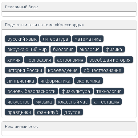
Рекламный блок
Подменю и теги по теме «Кроссворды»
русский язык
литература
математика
окружающий мир
биология
экология
физика
химия
география
астрономия
всеобщая история
история России
краеведение
обществознание
лингвистика
информатика
экономика
основы безопасности
физкультура
технология
искусство
музыка
классный час
аттестация
праздники
фан-клуб
другое
Рекламный блок