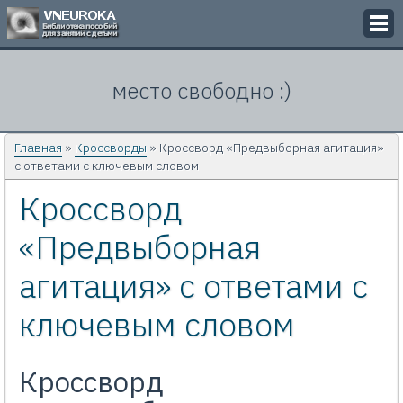
Викторины
место свободно :)
Кроссворды
Презентации
Главная
»
Кроссворды
» Кроссворд «Предвыборная агитация»
с ответами с ключевым словом
Задачи
Кроссворд
Картинки
«Предвыборная
Контакты
агитация» с ответами с
ключевым словом
Кроссворд