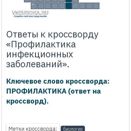
Й
12
С
А
Н
И
Т
А
З
Е
Р
VNEUROKA.RU
Создайте свой кроссворд онлайн
Ответы к кроссворду
«Профилактика
инфекционных
заболеваний».
Ключевое слово кроссворда:
ПРОФИЛАКТИКА (ответ на
кроссворд).
Метки кроссворда:
биология