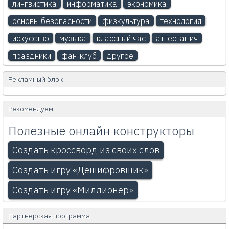
лингвистика
информатика
экономика
основы безопасности
физкультура
технология
искусство
музыка
классный час
аттестация
праздники
фан-клуб
другое
Рекламный блок
Рекомендуем
Полезные онлайн конструкторы
Создать кроссворд из своих слов
Создать игру «Дешифровщик»
Создать игру «Миллионер»
Партнёрская программа