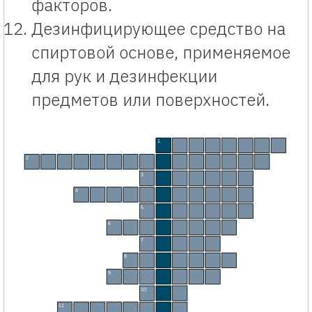
факторов.
Дезинфицирующее средство на
спиртовой основе, применяемое
для рук и дезинфекции
предметов или поверхностей.
Кроссворд «Профилактика инфекционных заболеваний» с ответами и ключевым словом детям. И
1
П
Р
И
В
И
В
К
А
2
Д
И
С
Т
А
Н
Ц
И
Р
О
В
А
Н
И
Е
3
Л
О
К
Д
А
У
Н
4
Д
Е
З
И
Н
Ф
Е
К
Ц
И
Я
5
Г
И
Г
И
Е
Н
А
6
Ё
У
Д
А
Л
Н
К
А
7
М
А
С
К
А
8
В
А
К
Ц
И
Н
А
9
Д
И
С
Т
А
Н
Т
10
С
И
З
11
П
Е
Р
Ч
А
Т
К
И