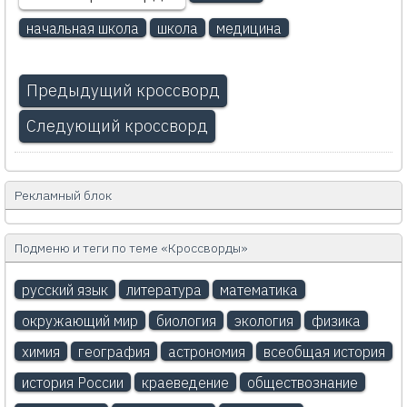
начальная школа
школа
медицина
Предыдущий кроссворд
Следующий кроссворд
Рекламный блок
Подменю и теги по теме «Кроссворды»
русский язык
литература
математика
окружающий мир
биология
экология
физика
химия
география
астрономия
всеобщая история
история России
краеведение
обществознание