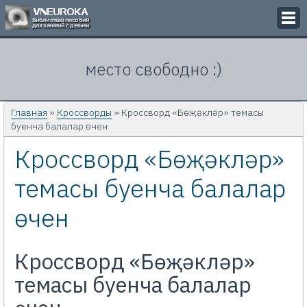
Викторины
место свободно :)
Кроссворды
Презентации
Главная
»
Кроссворды
» Кроссворд «Бөҗәкләр» темасы
буенча балалар өчен
Задачи
Кроссворд «Бөҗәкләр»
Картинки
темасы буенча балалар
Контакты
өчен
Кроссворд «Бөҗәкләр»
темасы буенча балалар