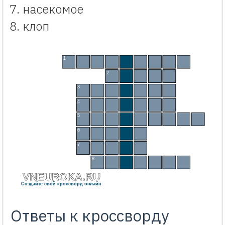
насекомое
клоп
Кроссворд «Бөҗәкләр» темасы буенча балалар өчен. Интерактивный кроссворд по
1
О
З
Ы
Н
Б
О
Р
Ы
Н
2
Ш
Ө
П
Ш
Ә
3
К
Ы
Р
Г
А
Я
К
4
К
И
Г
Ә
В
Е
Н
5
Т
Ө
К
Л
Е
Т
У
Р
А
6
Б
О
Р
Ч
А
7
Б
Ө
Җ
Ә
К
8
К
А
Н
Д
А
Л
А
VNEUROKA.RU
Создайте свой кроссворд онлайн
Ответы к кроссворду