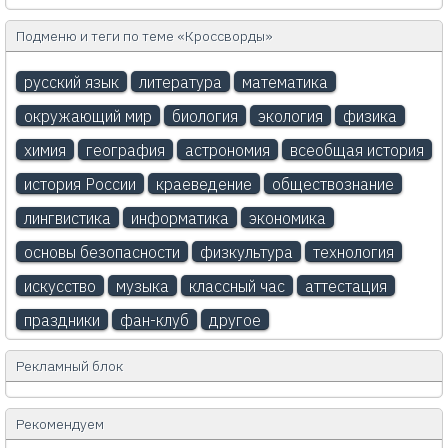
Подменю и теги по теме «Кроссворды»
русский язык
литература
математика
окружающий мир
биология
экология
физика
химия
география
астрономия
всеобщая история
история России
краеведение
обществознание
лингвистика
информатика
экономика
основы безопасности
физкультура
технология
искусство
музыка
классный час
аттестация
праздники
фан-клуб
другое
Рекламный блок
Рекомендуем