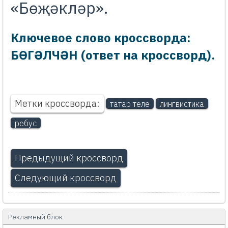
«Бөҗәкләр».
Ключевое слово кроссворда:
БӨГӘЛЧӘН (ответ на кроссворд).
Метки кроссворда:
татар теле
лингвистика
ребус
Предыдущий кроссворд
Следующий кроссворд
Рекламный блок