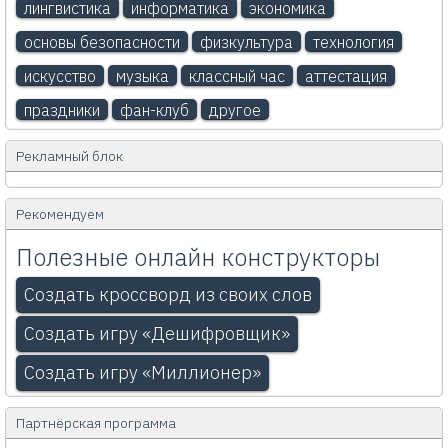
лингвистика
информатика
экономика
основы безопасности
физкультура
технология
искусство
музыка
классный час
аттестация
праздники
фан-клуб
другое
Рекламный блок
Рекомендуем
Полезные онлайн конструкторы
Создать кроссворд из своих слов
Создать игру «Дешифровщик»
Создать игру «Миллионер»
Партнёрская программа