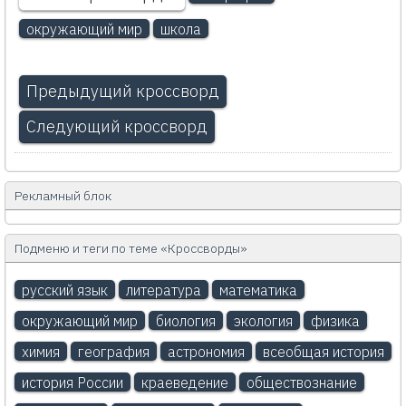
окружающий мир
школа
Предыдущий кроссворд
Следующий кроссворд
Рекламный блок
Подменю и теги по теме «Кроссворды»
русский язык
литература
математика
окружающий мир
биология
экология
физика
химия
география
астрономия
всеобщая история
история России
краеведение
обществознание