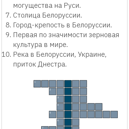
могущества на Руси.
Столица Белоруссии.
Город-крепость в Белоруссии.
Первая по значимости зерновая
культура в мире.
Река в Белоруссии, Украине,
приток Днестра.
Кроссворд для начальной школы «Белоруссия» 4 класс. Интерактивный кроссворд по 
1
В
И
Т
Е
Б
С
К
2
Д
Н
Е
П
Р
3
К
Л
Ё
Н
4
Г
О
М
Е
Л
Ь
5
К
А
Р
Т
О
Ф
Е
Л
Ь
6
Д
У
Б
7