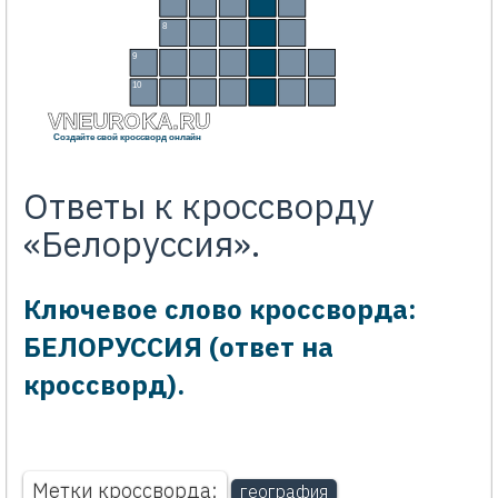
М
И
Н
С
К
8
Б
Р
Е
С
Т
9
П
Ш
Е
Н
И
Ц
А
10
П
Р
И
П
Я
Т
Ь
VNEUROKA.RU
Создайте свой кроссворд онлайн
Ответы к кроссворду
«Белоруссия».
Ключевое слово кроссворда:
БЕЛОРУССИЯ (ответ на
кроссворд).
Метки кроссворда:
география