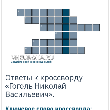
Кроссворд «Гоголь Николай Васильевич» с заданиями и ответами. Инте
1
Д
Е
Л
Ь
В
И
Г
2
Р
Е
В
И
З
О
Р
3
М
И
Р
Г
О
Р
О
Д
4
Н
О
С
5
Ш
И
Н
Е
Л
Ь
6
Ж
Е
Н
И
Т
Ь
Б
А
VNEUROKA.RU
Создайте свой кроссворд онлайн
Ответы к кроссворду
«Гоголь Николай
Васильевич».
Ключевое слово кроссворда: