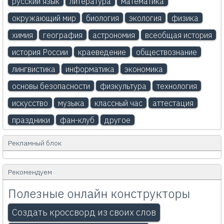
русский язык
литература
математика
окружающий мир
биология
экология
физика
химия
география
астрономия
всеобщая история
история России
краеведение
обществознание
лингвистика
информатика
экономика
основы безопасности
физкультура
технология
искусство
музыка
классный час
аттестация
праздники
фан-клуб
другое
Рекламный блок
Рекомендуем
Полезные онлайн конструкторы
Создать кроссворд из своих слов