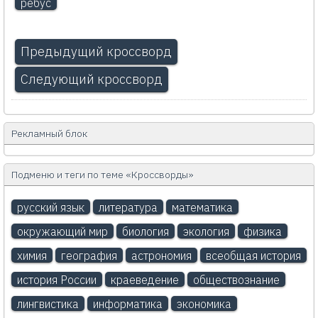
ребус
Предыдущий кроссворд
Следующий кроссворд
Рекламный блок
Подменю и теги по теме «Кроссворды»
русский язык
литература
математика
окружающий мир
биология
экология
физика
химия
география
астрономия
всеобщая история
история России
краеведение
обществознание
лингвистика
информатика
экономика