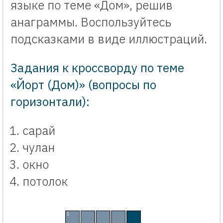
языке по теме «Дом», решив
анаграммы. Воспользуйтесь
подсказками в виде иллюстраций.
Задания к кроссворду по теме
«Йорт (Дом)» (вопросы по
горизонтали):
сарай
чулан
окно
потолок
Кроссворд к уроку татарского языка «Йорт (Дом)». Интерактивный крос
1
С
А
Р
А
Й