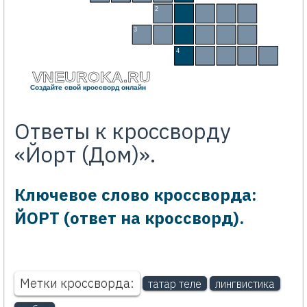
2
Ч
О
Л
А
Н
3
Т
Ә
Р
Ә
З
Ә
4
Т
Ү
Ш
Ә
М
VNEUROKA.RU
Создайте свой кроссворд онлайн
Ответы к кроссворду
«Йорт (Дом)».
Ключевое слово кроссворда:
ЙОРТ (ответ на кроссворд).
Метки кроссворда:
татар теле
лингвистика