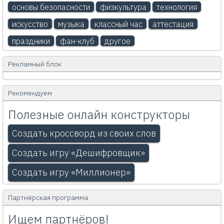
основы безопасности
физкультура
технология
искусство
музыка
классный час
аттестация
праздники
фан-клуб
другое
Рекламный блок
Рекомендуем
Полезные онлайн конструкторы
Создать кроссворд из своих слов
Создать игру «Дешифровщик»
Создать игру «Миллионер»
Партнёрская программа
Ищем партнёров!