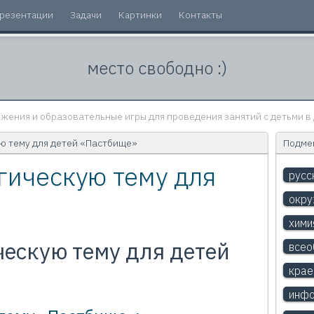
резентации
Задачи
Картинки
Контакты
место свободно :)
жения и образовательные игры для проведения занятий с детьми в 
ю тему для детей «Пастбище»
Подмен
гическую тему для
русс
окр
хими
ческую тему для детей
всео
крае
инфо