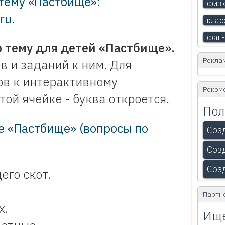
тему «Пастбище»:
физк
ru
.
клас
фан-
 тему для детей «Пастбище».
Рекла
в и заданий к ним. Для
ов к интерактивному
Реком
ой ячейке - буква откроется.
Пол
е «Пастбище» (вопросы по
Соз
Соз
Соз
его скот.
Партн
х.
Ище