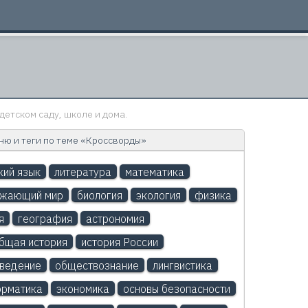
детском саду, школе и дома.
ю и теги по теме «Кроссворды»
кий язык
литература
математика
ужающий мир
биология
экология
физика
я
география
астрономия
бщая история
история России
ведение
обществознание
лингвистика
рматика
экономика
основы безопасности