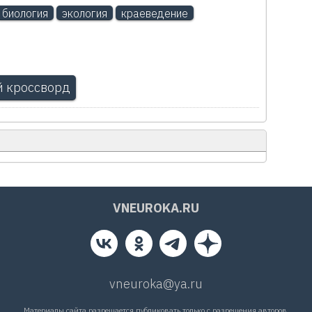
биология
экология
краеведение
 кроссворд
VNEUROKA.RU
vneuroka@ya.ru
Материалы сайта разрешается публиковать только с разрешения авторов.