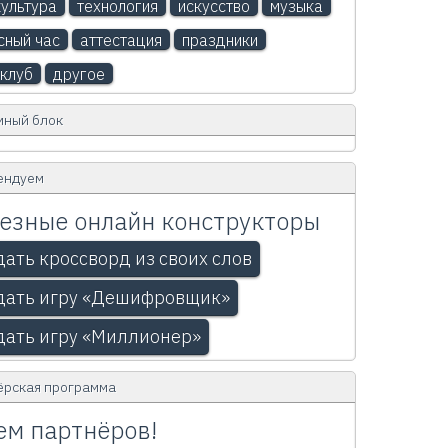
ультура
технология
искусство
музыка
сный час
аттестация
праздники
клуб
другое
мный блок
ендуем
езные онлайн конструкторы
дать кроссворд из своих слов
дать игру «Дешифровщик»
дать игру «Миллионер»
ёрская программа
м партнёров!