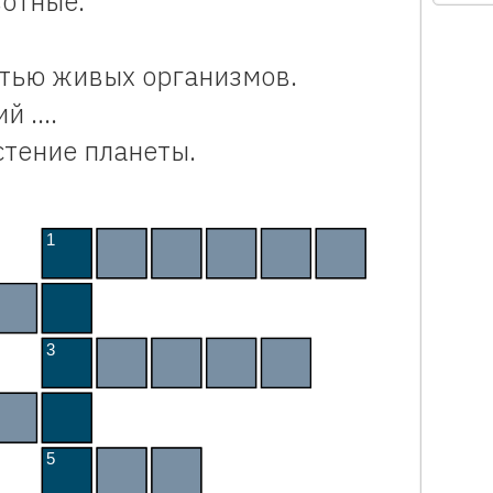
отные.
тью живых организмов.
ий ….
стение планеты.
для детей «Пастбище». Интерактивный кроссворд
1
П
А
С
Т
У
Х
В
А
3
С
Т
А
Д
О
О
Т
5
Б
Ы
К