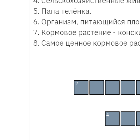
Сельскохозяйственные жив
Папа телёнка.
Организм, питающийся пло
Кормовое растение - конск
Самое ценное кормовое ра
Кроссворд на экологическую тему 
2
К
О
Р
О
4
С
К