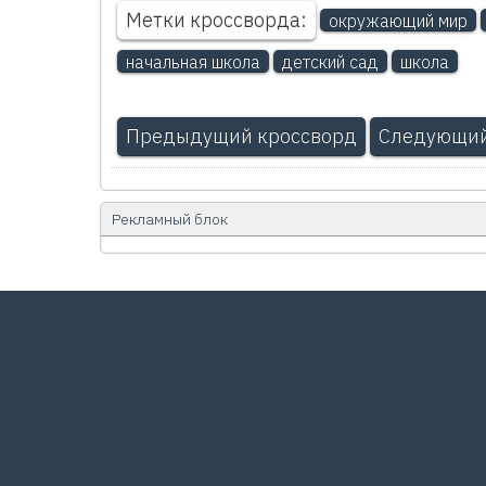
Метки кроссворда:
окружающий мир
начальная школа
детский сад
школа
Предыдущий кроссворд
Следующий
Рекламный блок