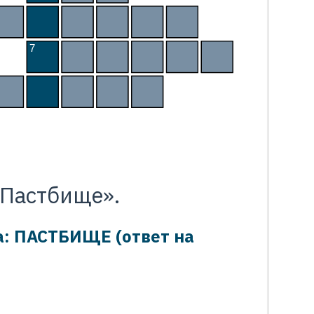
Х
И
Щ
Н
И
К
7
Щ
А
В
Е
Л
Ь
Л
Е
В
Е
Р
«Пастбище».
а: ПАСТБИЩЕ (ответ на