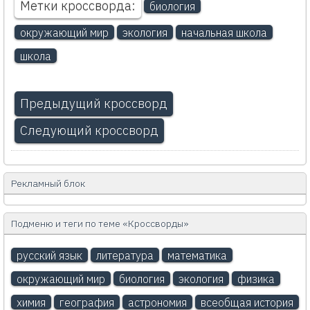
Метки кроссворда:
биология
окружающий мир
экология
начальная школа
школа
Предыдущий кроссворд
Следующий кроссворд
Рекламный блок
Подменю и теги по теме «Кроссворды»
русский язык
литература
математика
окружающий мир
биология
экология
физика
химия
география
астрономия
всеобщая история