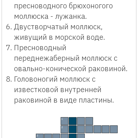
пресноводного брюхоногого
моллюска - лужанка.
Двустворчатый моллюск,
живущий в морской воде.
Пресноводный
переднежаберный моллюск с
овально-конической раковиной.
Головоногий моллюск с
известковой внутренней
раковиной в виде пластины.
Кроссворд на экологическую тему с ответами «Моллюски». Интерактивный кроссворд 
1
П
Р
У
Д
2
К
А
Л
Ь
М
А
Р
3
У
Л
И
Т
К
А