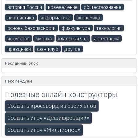
история России
краеведение
обществознание
лингвистика
информатика
экономика
основы безопасности
физкультура
технология
искусство
музыка
классный час
аттестация
праздники
фан-клуб
другое
Рекламный блок
Рекомендуем
Полезные онлайн конструкторы
Создать кроссворд из своих слов
Создать игру «Дешифровщик»
Создать игру «Миллионер»