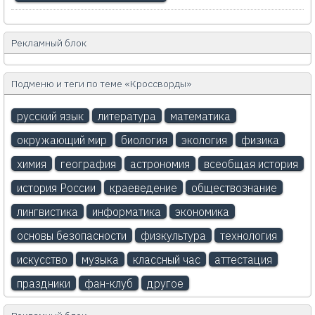
Рекламный блок
Подменю и теги по теме «Кроссворды»
русский язык
литература
математика
окружающий мир
биология
экология
физика
химия
география
астрономия
всеобщая история
история России
краеведение
обществознание
лингвистика
информатика
экономика
основы безопасности
физкультура
технология
искусство
музыка
классный час
аттестация
праздники
фан-клуб
другое