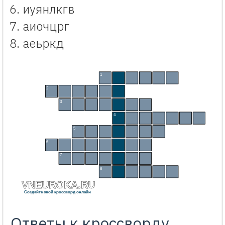
иуянлкгв
аиочцрг
аеьркд
«Растения семейства крестоцветных» кроссворд детям. Интерактивный кроссворд по т
1
Я
Р
У
Т
К
А
2
Б
Р
Ю
К
В
А
3
К
А
П
У
С
Т
А
4
Т
У
Р
Н
Е
П
С
5
С
У
Р
Е
П
К
А
6
Г
У
Л
Я
В
Н
И
К
7
Г
О
Р
Ч
И
Ц
А
8
Р
Е
Д
Ь
К
А
VNEUROKA.RU
Создайте свой кроссворд онлайн
Ответы к кроссворду