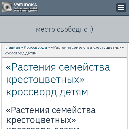
Викторины
место свободно :)
Кроссворды
Презентации
Главная
»
Кроссворды
» «Растения семейства крестоцветных»
кроссворд детям
Задачи
«Растения семейства
Картинки
крестоцветных»
Контакты
кроссворд детям
«Растения семейства
крестоцветных»