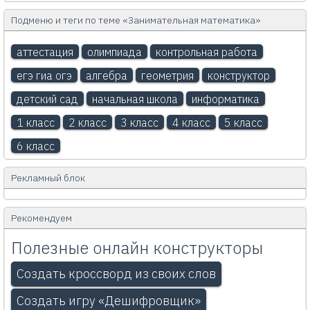
Подменю и теги по теме «Занимательная математика»
аттестация
олимпиада
контрольная работа
егэ гиа огэ
алгебра
геометрия
конструктор
детский сад
начальная школа
информатика
1 класс
2 класс
3 класс
4 класс
5 класс
6 класс
Рекламный блок
Рекомендуем
Полезные онлайн конструкторы
Создать кроссворд из своих слов
Создать игру «Дешифровщик»