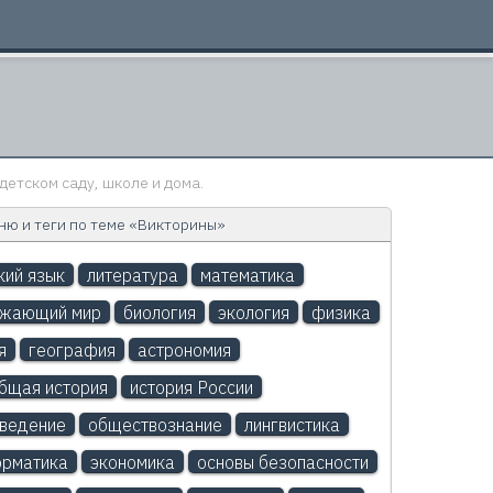
детском саду, школе и дома.
ю и теги по теме «Викторины»
кий язык
литература
математика
ужающий мир
биология
экология
физика
я
география
астрономия
бщая история
история России
ведение
обществознание
лингвистика
рматика
экономика
основы безопасности