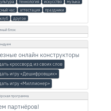
ультура
технология
искусство
музыка
сный час
аттестация
праздники
клуб
другое
мный блок
ендуем
езные онлайн конструкторы
дать кроссворд из своих слов
дать игру «Дешифровщик»
дать игру «Миллионер»
ёрская программа
м партнёров!