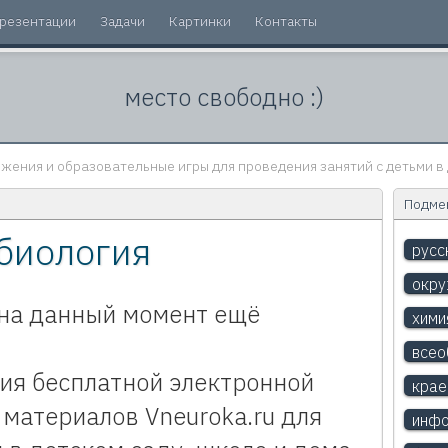
резентации
Задачи
Картинки
Контакты
место свободно :)
жения и образовательные игры для проведения занятий с детьми в 
Подмен
биология
русс
окр
на данный момент ещё
хими
всео
ия бесплатной электронной
крае
материалов Vneuroka.ru для
инфо