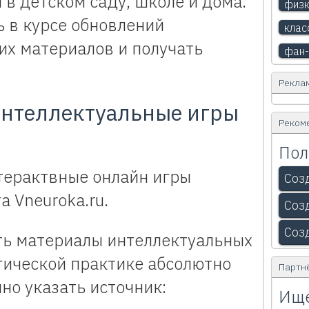
 в детском саду, школе и дома.
физк
ь в курсе обновлений
клас
х материалов и получать
фан-
Рекла
интеллектуальные игры
Реком
Пол
терактвные онлайн игры
Соз
 Vneuroka.ru.
Соз
Соз
ть материалы интеллектуальных
гической практике абсолютно
Партн
но указать источник:
Ище