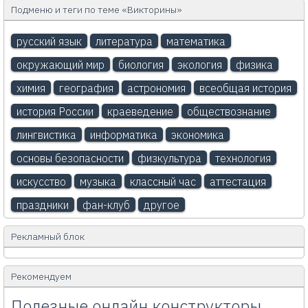
Подменю и теги по теме «Викторины»
русский язык
литература
математика
окружающий мир
биология
экология
физика
химия
география
астрономия
всеобщая история
история России
краеведение
обществознание
лингвистика
информатика
экономика
основы безопасности
физкультура
технология
искусство
музыка
классный час
аттестация
праздники
фан-клуб
другое
Рекламный блок
Рекомендуем
Полезные онлайн конструкторы