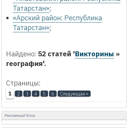
Татарстан»
;
«Арский район: Республика
Татарстан»
;
Найдено:
52 статей '
Викторины
»
география'.
Страницы:
1
2
3
4
5
6
Следующая »
Рекламный блок