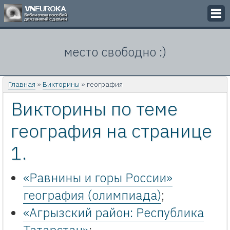
Викторины
место свободно :)
Кроссворды
Презентации
Главная
»
Викторины
» география
Викторины по теме
Задачи
география на странице
Картинки
1.
Контакты
«Равнины и горы России»
география (олимпиада)
;
«Агрызский район: Республика