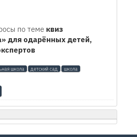
росы по теме
квиз
» для одарённых детей,
экспертов
ьная школа
детский сад
школа