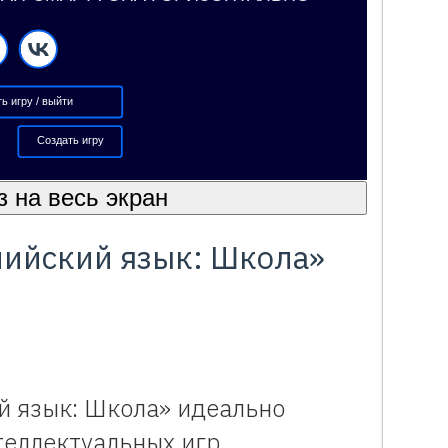
ь игру / выйти
Создать игру
з на весь экран
лийский язык: Школа»
й язык: Школа» идеально
еллектуальных игр,