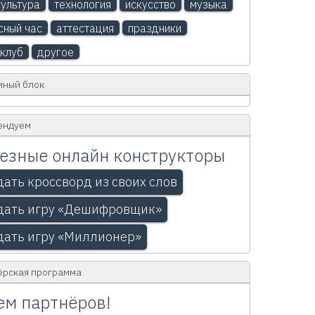
ультура
технология
искусство
музыка
сный час
аттестация
праздники
клуб
другое
мный блок
ендуем
езные онлайн конструкторы
дать кроссворд из своих слов
дать игру «Дешифровщик»
дать игру «Миллионер»
ёрская программа
м партнёров!