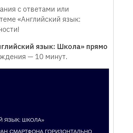
ания с ответами или
теме «Английский язык:
ности!
нглийский язык: Школа» прямо
ждения — 10 минут.
Й ЯЗЫК: ШКОЛА»
руктора викторин Vneuroka.ru
ательной игры: квиз
Й ЯЗЫК: ШКОЛА»
РАН СМАРТФОНА ГОРИЗОНТАЛЬНО