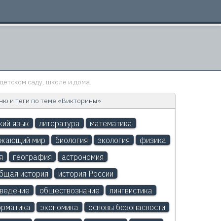
детском саду, школе и дома.
ю и теги по теме «Викторины»
кий язык
литература
математика
ужающий мир
биология
экология
физика
я
география
астрономия
бщая история
история России
ведение
обществознание
лингвистика
рматика
экономика
основы безопасности