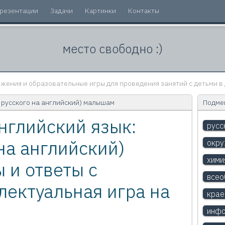
резентации
Задачи
Картинки
Контакты
место свободно :)
жения и образовательные игры для проведения занятий с детьми в 
с русского на английский) малышам
Подмен
Английский язык:
русс
на английский)
окр
хими
 и ответы с
всео
лектуальная игра на
крае
инфо