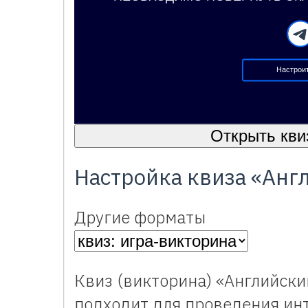
Настроит
Открыть кви
Настройка квиза «Анг
Другие форматы
Квиз (викторина) «Английски
подходит для проведения инт