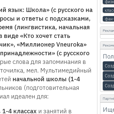
физк
й язык: Школа» (с русского на
клас
росы и ответы с подсказками,
фан-
ремя (лингвистика, начальная
Рекла
в виде «Кто хочет стать
чик», «Миллионер Vneuroka»
Реком
принадлежности» (с русского
Пол
орые слова для запоминания в
Соз
 точилка, мел. Мультимедийный
Соз
етей
начальной школы (1-4
Соз
ьников (подготовительная
иал идеален для:
Партн
Ище
в
1-4 классах
и занятий в