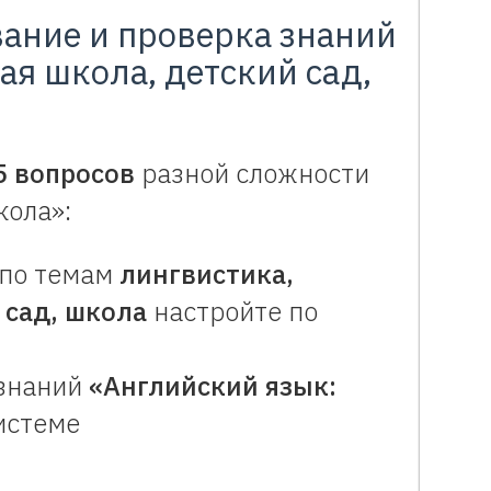
вание и проверка знаний
ая школа, детский сад,
5 вопросов
разной сложности
кола»:
 по темам
лингвистика,
 сад, школа
настройте по
 знаний
«Английский язык:
истеме