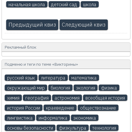
начальная школа
детский сад
школа
Предыдущий квиз
Следующий квиз
Рекламный блок
Подменю и теги по теме «Викторины»
русский язык
литература
математика
окружающий мир
биология
экология
физика
химия
география
астрономия
всеобщая история
история России
краеведение
обществознание
лингвистика
информатика
экономика
основы безопасности
физкультура
технология