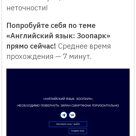
неточности!
Попробуйте себя по теме
«Английский язык: Зоопарк»
прямо сейчас!
Среднее время
прохождения — 7 минут.
«АНГЛИЙСКИЙ ЯЗЫК: ЗООПАРК»
Создано с помощью конструктора викторин Vneuroka.ru
Формат образовательной игры: квиз
«АНГЛИЙСКИЙ ЯЗЫК: ЗООПАРК»
НЕОБХОДИМО ПОВЕРНУТЬ ЭКРАН СМАРТФОНА ГОРИЗОНТАЛЬНО
Настроить игру / выйти
Создать игру