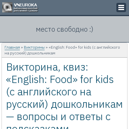
Викторины
место свободно :)
Кроссворды
Презентации
Главная
»
Викторины
» «English: Food» for kids (с английского
на русский) дошкольникам
Задачи
Викторина, квиз:
Картинки
«English: Food» for kids
Контакты
(с английского на
русский) дошкольникам
— вопросы и ответы с
подсказками,