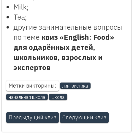
Milk;
Tea;
другие занимательные вопросы
по теме
квиз «English: Food»
для одарённых детей,
школьников, взрослых и
экспертов
Метки викторины:
лингвистика
начальная школа
школа
Предыдущий квиз
Следующий квиз