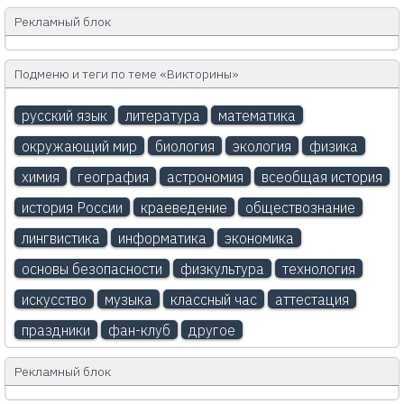
Рекламный блок
Подменю и теги по теме «Викторины»
русский язык
литература
математика
окружающий мир
биология
экология
физика
химия
география
астрономия
всеобщая история
история России
краеведение
обществознание
лингвистика
информатика
экономика
основы безопасности
физкультура
технология
искусство
музыка
классный час
аттестация
праздники
фан-клуб
другое
Рекламный блок