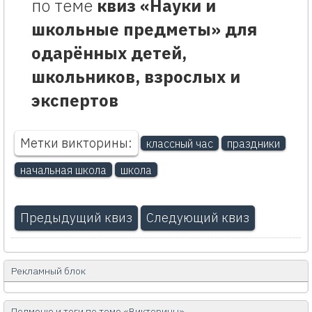
по теме
квиз «Науки и
школьные предметы» для
одарённых детей,
школьников, взрослых и
экспертов
Метки викторины:
классный час
праздники
начальная школа
школа
Предыдущий квиз
Следующий квиз
Рекламный блок
Подменю и теги по теме «Викторины»