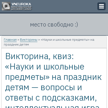
Викторины
место свободно :)
Кроссворды
Презентации
Главная
»
Викторины
» «Науки и школьные предметы» на
праздник детям
Задачи
Викторина, квиз:
Картинки
«Науки и школьные
Контакты
предметы» на праздник
детям — вопросы и
ответы с подсказками,
интеллектуальная игра