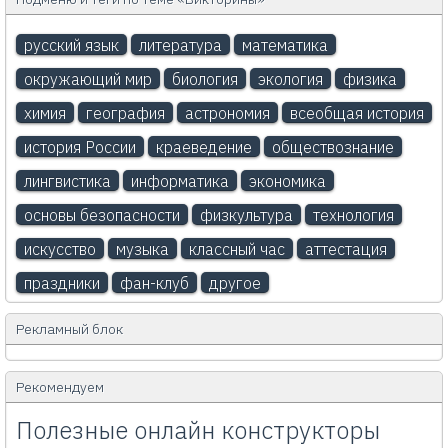
русский язык
литература
математика
окружающий мир
биология
экология
физика
химия
география
астрономия
всеобщая история
история России
краеведение
обществознание
лингвистика
информатика
экономика
основы безопасности
физкультура
технология
искусство
музыка
классный час
аттестация
праздники
фан-клуб
другое
Рекламный блок
Рекомендуем
Полезные онлайн конструкторы