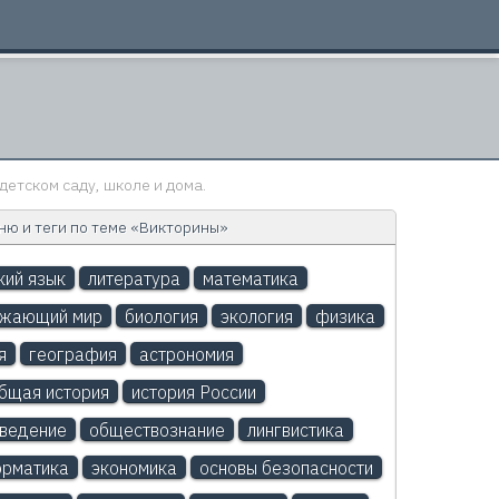
детском саду, школе и дома.
ю и теги по теме «Викторины»
кий язык
литература
математика
ужающий мир
биология
экология
физика
я
география
астрономия
бщая история
история России
ведение
обществознание
лингвистика
рматика
экономика
основы безопасности