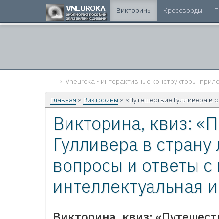
Викторины
Кроссворды
П
Vneuroka - интерактивные конструкторы, прило
Главная
»
Викторины
» «Путешествие Гулливера в с
Викторина, квиз: «
Гулливера в страну
вопросы и ответы с
интеллектуальная и
Викторина, квиз: «Путешест