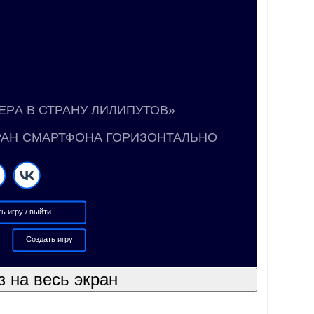
ЕРА В СТРАНУ ЛИЛИПУТОВ»
руктора викторин Vneuroka.ru
ательной игры: квиз
ЕРА В СТРАНУ ЛИЛИПУТОВ»
РАН СМАРТФОНА ГОРИЗОНТАЛЬНО
ь игру / выйти
Создать игру
з на весь экран