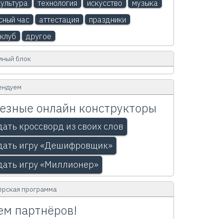
ультура
технология
искусство
музыка
сный час
аттестация
праздники
клуб
другое
мный блок
ендуем
езные онлайн конструкторы
дать кроссворд из своих слов
дать игру «Дешифровщик»
дать игру «Миллионер»
ёрская программа
м партнёров!