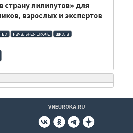
в страну лилипутов» для
иков, взрослых и экспертов
тво
начальная школа
школа
VNEUROKA.RU