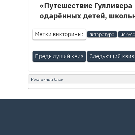
«Путешествие Гулливера 
одарённых детей, школьн
Метки викторины:
литература
искусс
Предыдущий квиз
Следующий квиз
Рекламный блок