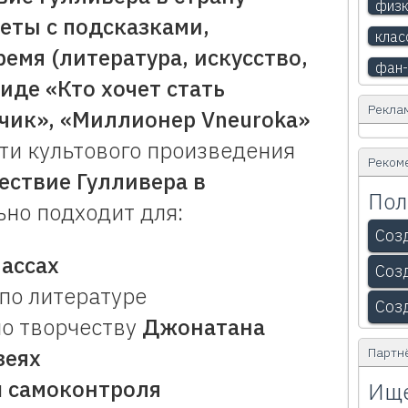
физк
еты с подсказками,
клас
емя (литература, искусство,
фан-
иде «Кто хочет стать
Рекла
чик», «Миллионер Vneuroka»
ти культового произведения
Реком
ествие Гулливера в
Пол
ьно подходит для:
Соз
лассах
Соз
по литературе
Соз
о творчеству
Джонатана
зеях
Партн
и
самоконтроля
Ище