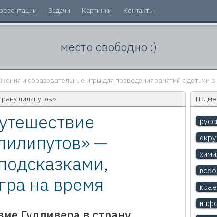
резентации
Задачи
Картинки
Контакты
место свободно :)
жения и образовательные игры для проведения занятий с детьми в 
трану лилипутов»
Подмен
Путешествие
русс
 лилипутов» —
окр
хими
 подсказками,
всео
гра на время
крае
инфо
вие Гулливера в страну