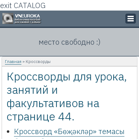
exit CATALOG
Викторины
место свободно :)
Кроссворды
Презентации
Главная
» Кроссворды
Кроссворды для урока,
Задачи
занятий и
Картинки
факультативов на
Контакты
странице 44.
Кроссворд «Бөҗәкләр» темасы