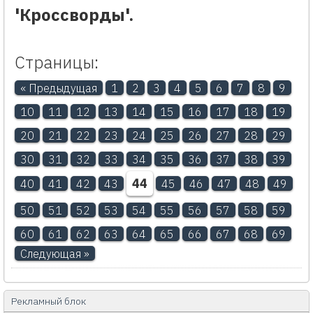
'Кроссворды'.
Страницы:
« Предыдущая
1
2
3
4
5
6
7
8
9
10
11
12
13
14
15
16
17
18
19
20
21
22
23
24
25
26
27
28
29
30
31
32
33
34
35
36
37
38
39
44
40
41
42
43
45
46
47
48
49
50
51
52
53
54
55
56
57
58
59
60
61
62
63
64
65
66
67
68
69
Следующая »
Рекламный блок