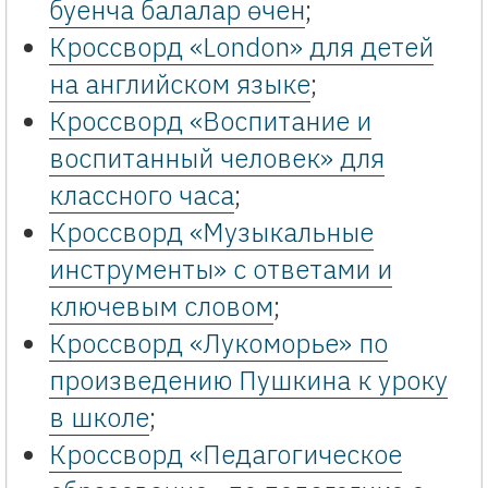
буенча балалар өчен
;
Кроссворд «London» для детей
на английском языке
;
Кроссворд «Воспитание и
воспитанный человек» для
классного часа
;
Кроссворд «Музыкальные
инструменты» с ответами и
ключевым словом
;
Кроссворд «Лукоморье» по
произведению Пушкина к уроку
в школе
;
Кроссворд «Педагогическое