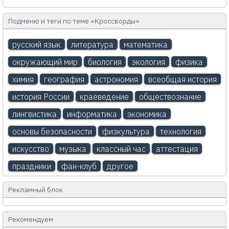
Подменю и теги по теме «Кроссворды»
русский язык
литература
математика
окружающий мир
биология
экология
физика
химия
география
астрономия
всеобщая история
история России
краеведение
обществознание
лингвистика
информатика
экономика
основы безопасности
физкультура
технология
искусство
музыка
классный час
аттестация
праздники
фан-клуб
другое
Рекламный блок
Рекомендуем