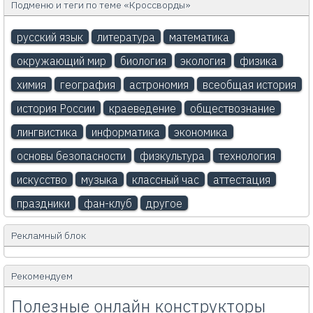
Подменю и теги по теме «Кроссворды»
русский язык
литература
математика
окружающий мир
биология
экология
физика
химия
география
астрономия
всеобщая история
история России
краеведение
обществознание
лингвистика
информатика
экономика
основы безопасности
физкультура
технология
искусство
музыка
классный час
аттестация
праздники
фан-клуб
другое
Рекламный блок
Рекомендуем
Полезные онлайн конструкторы