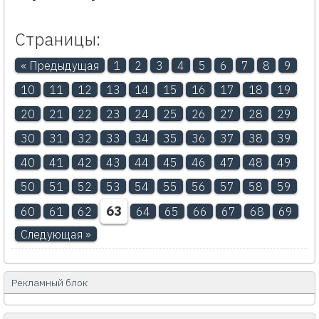
Страницы:
« Предыдущая
1
2
3
4
5
6
7
8
9
10
11
12
13
14
15
16
17
18
19
20
21
22
23
24
25
26
27
28
29
30
31
32
33
34
35
36
37
38
39
40
41
42
43
44
45
46
47
48
49
50
51
52
53
54
55
56
57
58
59
63
60
61
62
64
65
66
67
68
69
Следующая »
Рекламный блок