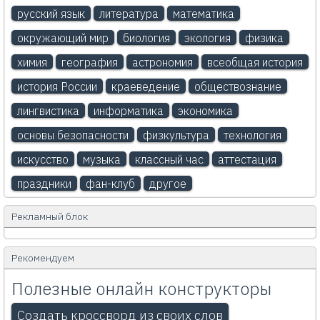
русский язык
литература
математика
окружающий мир
биология
экология
физика
химия
география
астрономия
всеобщая история
история России
краеведение
обществознание
лингвистика
информатика
экономика
основы безопасности
физкультура
технология
искусство
музыка
классный час
аттестация
праздники
фан-клуб
другое
Рекламный блок
Рекомендуем
Полезные онлайн конструкторы
Создать кроссворд из своих слов