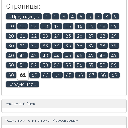
Страницы:
« Предыдущая
1
2
3
4
5
6
7
8
9
10
11
12
13
14
15
16
17
18
19
20
21
22
23
24
25
26
27
28
29
30
31
32
33
34
35
36
37
38
39
40
41
42
43
44
45
46
47
48
49
50
51
52
53
54
55
56
57
58
59
61
60
62
63
64
65
66
67
68
69
Следующая »
Рекламный блок
Подменю и теги по теме «Кроссворды»