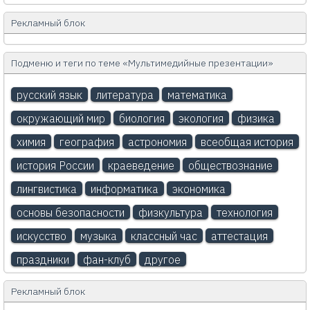
Рекламный блок
Подменю и теги по теме «Мультимедийные презентации»
русский язык
литература
математика
окружающий мир
биология
экология
физика
химия
география
астрономия
всеобщая история
история России
краеведение
обществознание
лингвистика
информатика
экономика
основы безопасности
физкультура
технология
искусство
музыка
классный час
аттестация
праздники
фан-клуб
другое
Рекламный блок