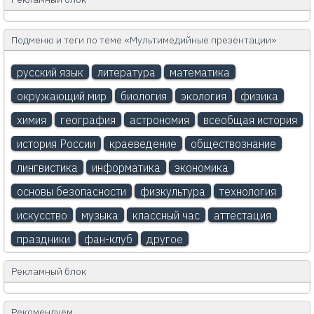
Подменю и теги по теме «Мультимедийные презентации»
русский язык
литература
математика
окружающий мир
биология
экология
физика
химия
география
астрономия
всеобщая история
история России
краеведение
обществознание
лингвистика
информатика
экономика
основы безопасности
физкультура
технология
искусство
музыка
классный час
аттестация
праздники
фан-клуб
другое
Рекламный блок
Рекомендуем