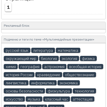
1
Рекламный блок
Подменю и теги по теме «Мультимедийные презентации»
русский язык
литература
математика
окружающий мир
биология
экология
физика
химия
география
астрономия
всеобщая история
история России
краеведение
обществознание
лингвистика
информатика
экономика
основы безопасности
физкультура
технология
искусство
музыка
классный час
аттестация